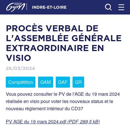
INDRE-ET-LOIRE
PROCÈS VERBAL DE
L'ASSEMBLÉE GÉNÉRALE
EXTRAORDINAIRE EN
VISIO
26/03/2024
Compétition
GAM
GAF
GR
Vous pouvez consulter le PV de l'AGE du 19 mars 2024
réalisée en visio pour voter les nouveaux status et le
nouveau réglement intérieur du CD37
PV AGE du 19 mars 2024.pdf
(PDF, 289,5 kB)