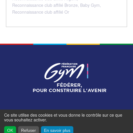
Reconnaissance club affilié Bronze,
Baby Gym,
Reconnaissance club affilié Or
FÉDÉRER,
POUR CONSTRUIRE L'AVENIR
Ce site utilise des cookies et vous donne le contrôle sur ce que
Mentions légales
-
Gestionnaire de cookies
-
Accès
vous souhaitez activer.
contributeurs
- © Fédération Française de Gymnastique -
2026
OK
Refuser
En savoir plus